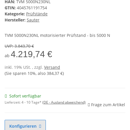
HAN:
TVM 5000N230NL
GTIN:
4045761191754
Kategorie:
Prüfstände
Hersteller:
Sauter
TVM 5000N230NL motorisierter Prüfstand - bis 5000 N
UVP
:
3.843,70 €
4.219,74 €
ab
inkl. 19% USt. , zzgl.
Versand
(Sie sparen
10%
, also
384,37 €
)
Sofort verfügbar
Lieferzeit:
4 - 10 Tage*
(DE - Ausland abweichend)
Frage zum Artikel
Konfigurieren