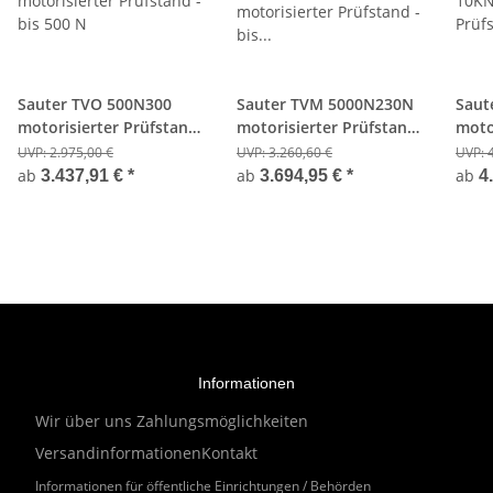
Sauter TVO 500N300
Sauter TVM 5000N230N
Saut
motorisierter Prüfstand
motorisierter Prüfstand
moto
- bis 500 N
- bis 5000 N
- bis
UVP:
2.975,00 €
UVP:
3.260,60 €
UVP:
ab
ab
ab
3.437,91 €
*
3.694,95 €
*
4
Informationen
Wir über uns
Zahlungsmöglichkeiten
Versandinformationen
Kontakt
Informationen für öffentliche Einrichtungen / Behörden