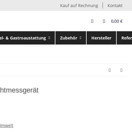
Kauf auf Rechnung
Kontakt
0,00 €
el- & Gastroaustattung
Zubehör
Hersteller
Refe
chtmessgerät
 Umwelt