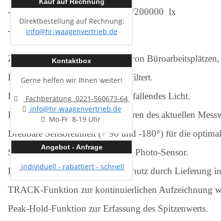
Kauf auf Rechnung
- Messbereich:
200/2000/20000/200000
lx
Direktbestellung auf Rechnung:
- Ablesbarkeit:
0,1/1/10/100
lx
info@hr-waagenvertrieb.de
Zur Messung der Ausleuchtung von Büroarbeitsplätzen, P
Kontaktbox
Photo-Sensor: Siliziumdiode, gefiltert.
Gerne helfen wir Ihnen weiter!
Kosinus-Korrektur für schräg einfallendes Licht.
Fachberatung 0221-560673-64
info@hr-waagenvertrieb.de
Data-Hold-Funktion zum Einfrieren des aktuellen Messw
Mo-Fr 8-19 Uhr
Drehbare Sensoreinheit (+ 90 und -180°) für die optimal
Angebot - Anfrage
Stabile Schutzabdeckung für den Photo-Sensor.
individuell - rabattiert - schnell
Erhöhte Lebensdauer: Aufprallschutz durch Lieferung in
TRACK-Funktion zur kontinuierlichen Aufzeichnung 
Peak-Hold-Funktion zur Erfassung des Spitzenwerts.