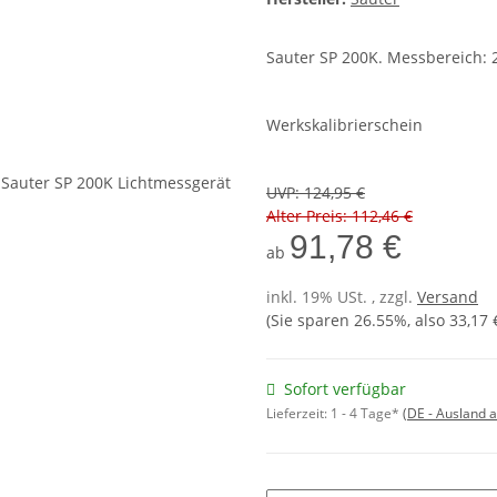
Sauter SP 200K. Messbereich: 2
Werkskalibrierschein
UVP
:
124,95 €
Alter Preis: 112,46 €
91,78 €
ab
inkl. 19% USt. , zzgl.
Versand
(Sie sparen
26.55%
, also
33,17 
Sofort verfügbar
Lieferzeit:
1 - 4 Tage*
(DE - Ausland 