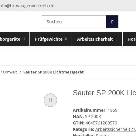
info@hr-waagenvertrieb.de
borgeräte
Prüfgewichte
Arbeitssicherheit
Hot
t / Umwelt
Sauter SP 200K Lichtmessgerät
Sauter SP 200K Li
Artikelnummer:
1959
HAN:
SP 200K
GTIN:
4045761200579
Kategorie:
Arbeitssicherheit /
Hersteller:
Sauter