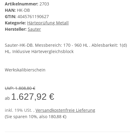
Artikelnummer:
2703
HAN:
HK-DB
GTIN:
4045761190627
Kategorie:
Härteprüfung Metall
Hersteller:
Sauter
Sauter-HK-DB. Messbereich: 170 - 960 HL . Ablesbarkeit: 1(d)
HL. Inklusive Härtevergleichsblock
Werkskalibierschein
UVP
:
1.808,80 €
1.627,92 €
ab
inkl. 19% USt. ,
Versandkostenfreie Lieferung
(Sie sparen
10%
, also
180,88 €
)