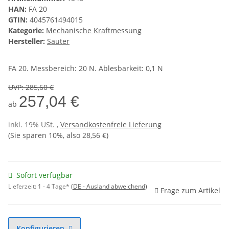
HAN:
FA 20
GTIN:
4045761494015
Kategorie:
Mechanische Kraftmessung
Hersteller:
Sauter
FA 20. Messbereich: 20 N. Ablesbarkeit: 0,1 N
UVP
:
285,60 €
257,04 €
ab
inkl. 19% USt. ,
Versandkostenfreie Lieferung
(Sie sparen
10%
, also
28,56 €
)
Sofort verfügbar
Lieferzeit:
1 - 4 Tage*
(DE - Ausland abweichend)
Frage zum Artikel
Konfigurieren