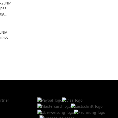
2LNM
 IP65
0g -