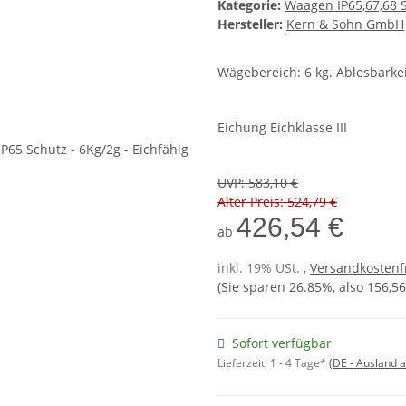
Kategorie:
Waagen IP65,67,68 S
Hersteller:
Kern & Sohn GmbH
Wägebereich: 6 kg. Ablesbarkei
Eichung Eichklasse III
UVP
:
583,10 €
Alter Preis: 524,79 €
426,54 €
ab
inkl. 19% USt. ,
Versandkostenf
(Sie sparen
26.85%
, also
156,56
Sofort verfügbar
Lieferzeit:
1 - 4 Tage*
(DE - Ausland 