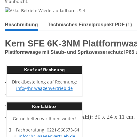
Beschreibung
Technisches Einzelprospekt PDF (1)
Kern SFE 6K-3NM Plattformwa
Plattformwaage mit Staub- und Spritzwasserschutz IP65
- Wägebereich:
6 kg.
Kauf auf Rechnung
- Ablesbarkeit:
2 g.
Direktbestellung auf Rechnung:
info@hr-waagenvertrieb.de
- Eichwert:
2 g.
- Wägefläche:
30 x 24 cm.
Kontaktbox
-
Abmessung Wägeplatte (BxTxH):
30 x 24 x 11 cm.
Gerne helfen wir Ihnen weiter!
- Kabellänge Anzeigegerät:
3 m.
Fachberatung 0221-560673-64
info@hr-waagenvertrieb.de