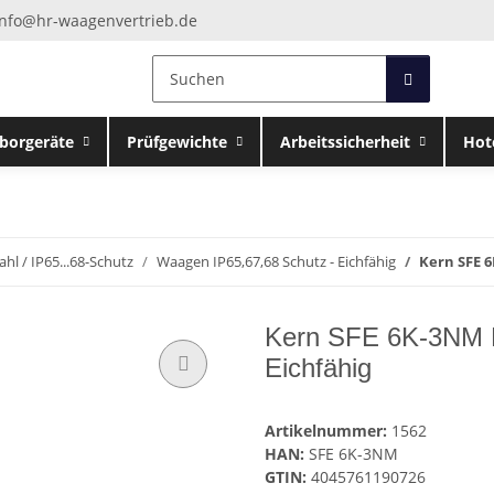
info@hr-waagenvertrieb.de
borgeräte
Prüfgewichte
Arbeitssicherheit
Hot
ahl / IP65...68-Schutz
Waagen IP65,67,68 Schutz - Eichfähig
Kern SFE 6
Kern SFE 6K-3NM P
Eichfähig
Artikelnummer:
1562
HAN:
SFE 6K-3NM
GTIN:
4045761190726