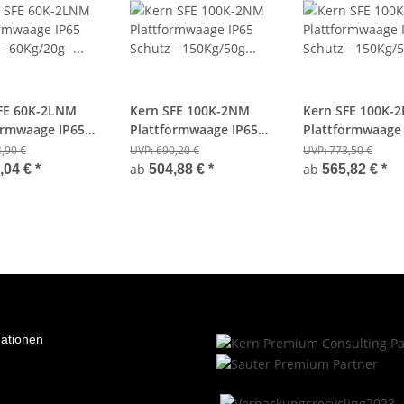
FE 60K-2LNM
Kern SFE 100K-2NM
Kern SFE 100K-
ormwaage IP65
Plattformwaage IP65
Plattformwaage
- 60Kg/20g -
Schutz - 150Kg/50g -
Schutz - 150Kg/5
,90 €
UVP:
690,20 €
UVP:
773,50 €
hig
Eichfähig
Eichfähig
ab
ab
,04 €
*
504,88 €
*
565,82 €
*
mationen