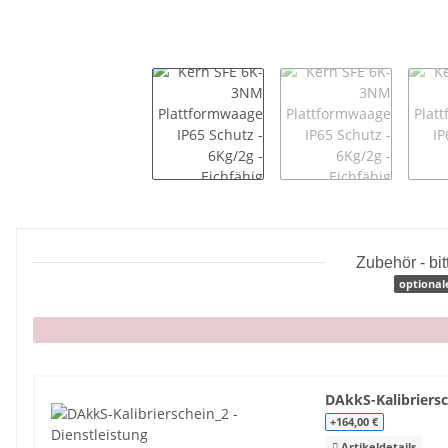
Zubehör - bi
optional
x
DAkkS-Kalibriersc
+164,00 €
Artikeldetails