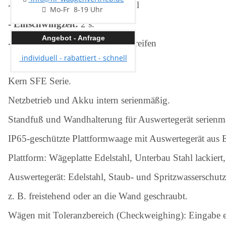
- Material Wägeplatte:
Edelstahl
Mo-Fr 8-19 Uhr
- Einschwingzeit:
2 s.
Angebot - Anfrage
- Wägesystem:
Dehnungsmessstreifen
individuell - rabattiert - schnell
Kern SFE Serie.
Netzbetrieb und Akku intern serienmäßig.
Standfuß und Wandhalterung für Auswertegerät serienm
IP65-geschützte Plattformwaage mit Auswertegerät aus E
Plattform: Wägeplatte Edelstahl, Unterbau Stahl lackier
Auswertegerät: Edelstahl, Staub- und Spritzwasserschutz 
z. B. freistehend oder an die Wand geschraubt.
Wägen mit Toleranzbereich (Checkweighing): Eingabe e