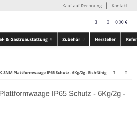
Kauf auf Rechnung
Kontakt
0,00 €
el- & Gastroaustattung
Zubehör
Hersteller
Refe
K-3NM Plattformwaage IP65 Schutz - 6Kg/2g - Eichfähig
lattformwaage IP65 Schutz - 6Kg/2g -