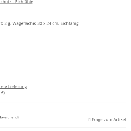
chutz - Eichfähig
t: 2 g. Wägefläche: 30 x 24 cm. Eichfähig
reie Lieferung
 €
)
abweichend)
Frage zum Artikel