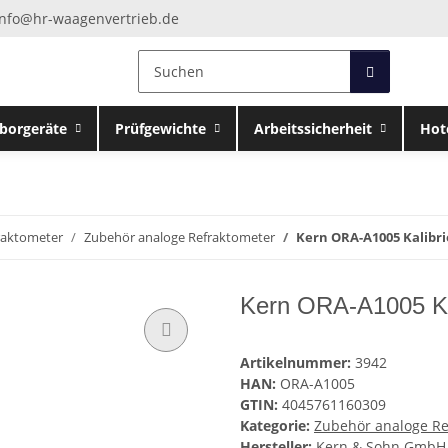
info@hr-waagenvertrieb.de
borgeräte
Prüfgewichte
Arbeitssicherheit
Hot
raktometer
Zubehör analoge Refraktometer
Kern ORA-A1005 Kalibri
Kern ORA-A1005 Kal
Artikelnummer:
3942
HAN:
ORA-A1005
GTIN:
4045761160309
Kategorie:
Zubehör analoge Re
Hersteller:
Kern & Sohn GmbH