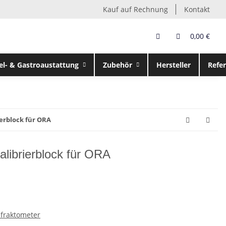
Kauf auf Rechnung
Kontakt
0,00 €
el- & Gastroaustattung
Zubehör
Hersteller
Refe
erblock für ORA
ibrierblock für ORA
fraktometer