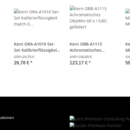
Kern ORA-A1010 5er-
Kern OBB-A1113
Ke
Set Kalibrierflüssigkeit
Achromatisches
Mi
de
match 0 %; 2,5 ml
Objektiv 60 x / 0,85;
MP
UVP:
29,75 €
UVP:
136,85 €
UV
gefedert
26,78 €
*
123,17 €
*
59
mationen