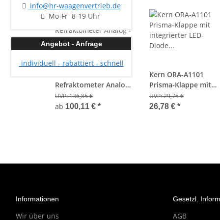
SONDERANGEBOT
info@hr-waagenvertrieb.de
Mo-Fr 8-19 Uhr
Angebot - Anfrage
individuell - rabattiert - schnell
Kern ORA 6HA
Kern ORA-A1101
Refraktometer Analog -
Prisma-Klappe mit
Honig - Wassergehalt
integrierter LED-Dio
UVP:
136,85 €
UVP:
29,75 €
12-30% + ATC
für ORA
ab
100,11 €
*
26,78 €
*
Informationen
Gesetzl. Infor
Wir über uns
AGB