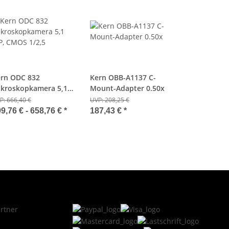
rn ODC 832
Kern OBB-A1137 C-
kroskopkamera 5,1
Mount-Adapter 0.50x
, CMOS 1/2,5
P:
666,40 €
UVP:
208,25 €
9,76 € -
658,76 €
*
187,43 €
*