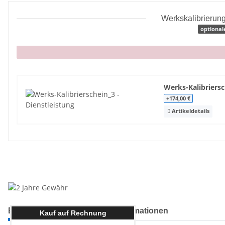
Werkskalibrierung
optional
x
Werks-Kalibriersc
+174,00 €
Artikeldetails
Beschreibung
Herstellerinformationen
Kauf auf Rechnung