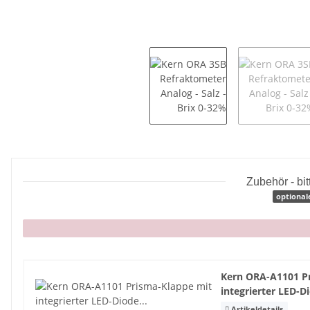
Zubehör - bi
optional
x
Kern ORA-A1101 P
integrierter LED-
Artikeldetails