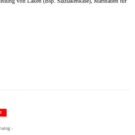
ellung von Laken (Bsp. Salzlakenkase), Marinaden für
T