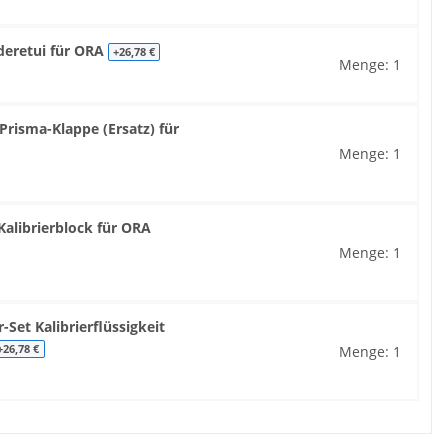
deretui für ORA
+26,78 €
Menge: 1
risma-Klappe (Ersatz) für
Menge: 1
alibrierblock für ORA
Menge: 1
Set Kalibrierflüssigkeit
Menge: 1
+26,78 €