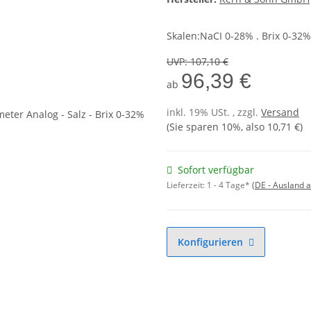
Skalen:NaCI 0-28% . Brix 0-32%
UVP
:
107,10 €
96,39 €
ab
inkl. 19% USt. , zzgl.
Versand
(Sie sparen
10%
, also
10,71 €
)
Sofort verfügbar
Lieferzeit:
1 - 4 Tage*
(DE - Ausland 
Konfigurieren