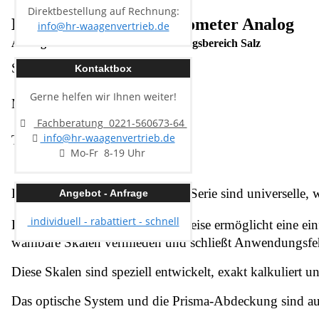
Direktbestellung auf Rechnung:
Kern ORA 3SB Refraktometer Analog
info@hr-waagenvertrieb.de
Analoges Refraktometer - Anwendungsbereich Salz
Skalen: Salt (NaCI) / Brix
Kontaktbox
Gerne helfen wir Ihnen weiter!
Messbereich:
0-28 % / 0-32%
Fachberatung 0221-560673-64
info@hr-waagenvertrieb.de
Teilung:
0,2% / 0,2%
Mo-Fr 8-19 Uhr
Die Modelle der KERN ORA-S-Serie sind universelle, w
Angebot - Anfrage
individuell - rabattiert - schnell
Die handliche und robuste Bauweise ermöglicht eine e
wählbare Skalen vermieden und schließt Anwendungsfeh
Diese Skalen sind speziell entwickelt, exakt kalkuliert u
Das optische System und die Prisma-Abdeckung sind aus 