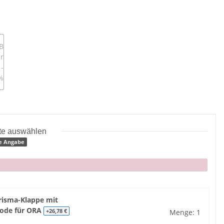
tte auswählen
e Angabe
risma-Klappe mit
Diode für ORA
Menge: 1
+26,78 €