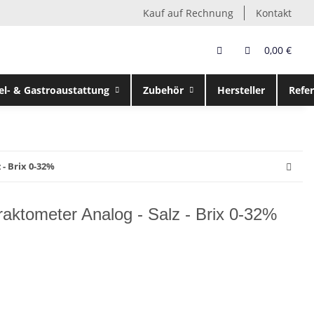
Kauf auf Rechnung
Kontakt
0,00 €
el- & Gastroaustattung
Zubehör
Hersteller
Refe
- Brix 0-32%
ktometer Analog - Salz - Brix 0-32%