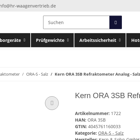
info@hr-waagenvertrieb.de
borgeräte
Prüfgewichte
Arbeitssicherheit
Hot
raktometer
ORA-S - Salz
Kern ORA 3SB Refraktometer Analog - Salz 
Kern ORA 3SB Refra
Artikelnummer:
1722
HAN:
ORA 3SB
GTIN:
4045761160033
Kategorie:
ORA-S - Salz
Hersteller:
Kern & Sohn GmbH