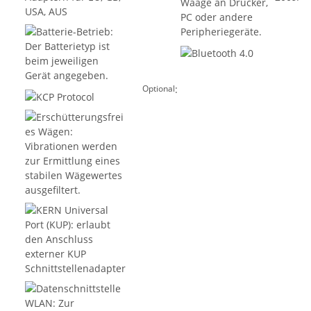
:
Optional