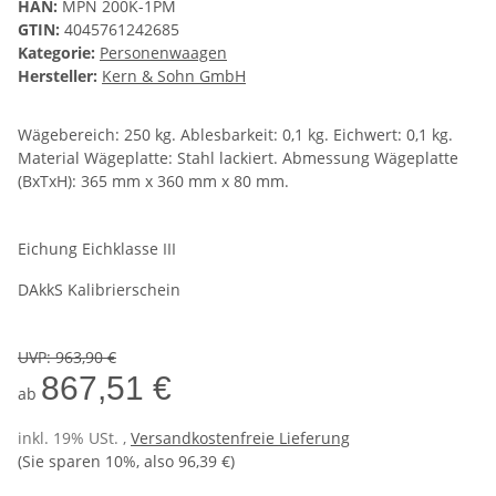
HAN:
MPN 200K-1PM
GTIN:
4045761242685
Kategorie:
Personenwaagen
Hersteller:
Kern & Sohn GmbH
Wägebereich: 250 kg. Ablesbarkeit: 0,1 kg. Eichwert: 0,1 kg.
Material Wägeplatte: Stahl lackiert. Abmessung Wägeplatte
(BxTxH): 365 mm x 360 mm x 80 mm.
Eichung Eichklasse III
DAkkS Kalibrierschein
UVP
:
963,90 €
867,51 €
ab
inkl. 19% USt. ,
Versandkostenfreie Lieferung
(Sie sparen
10%
, also
96,39 €
)