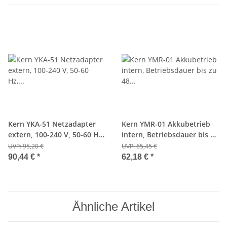
Kern YKA-51 Netzadapter
Kern YMR-01 Akkubetrieb
extern, 100-240 V, 50-60 Hz,
intern, Betriebsdauer bis zu
Standard EU
48 h, Ladezeit ca. 8 h
UVP:
95,20 €
UVP:
65,45 €
90,44 €
*
62,18 €
*
Ähnliche Artikel