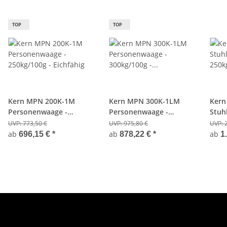
TOP
TOP
Kern MPN 200K-1M
Kern MPN 300K-1LM
Kern
Personenwaage -
Personenwaage -
Stuh
250kg/100g - Eichfähig
300kg/100g - Eichfähig
250kg
UVP:
773,50 €
UVP:
975,80 €
UVP:
ab
ab
ab
696,15 €
*
878,22 €
*
1