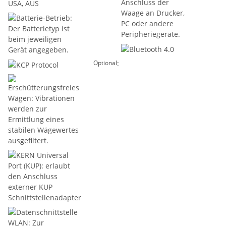
:
Optional