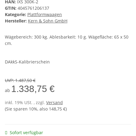
HAN:
IXS 300K-2
GTIN:
4045761206137
Kategorie:
Plattformwaagen
Hersteller:
Kern & Sohn GmbH
Wägebereich: 300 kg. Ablesbarkeit: 10 g. Wägefläche: 65 x 50
cm.
DAkkS-Kalibrierschein
UVP
:
1.487,50 €
1.338,75 €
ab
inkl. 19% USt. , zzgl.
Versand
(Sie sparen
10%
, also
148,75 €
)
Sofort verfügbar