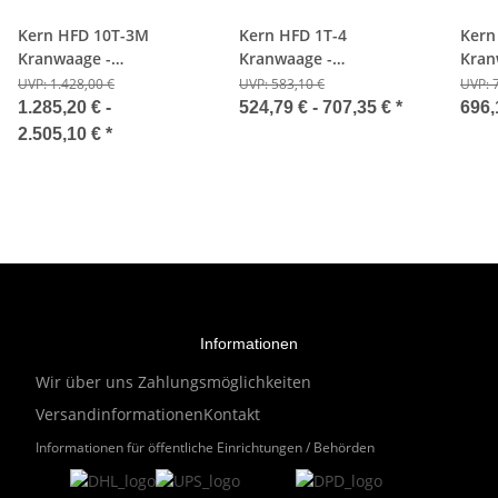
Kern HFD 10T-3M
Kern HFD 1T-4
Kern
Kranwaage -
Kranwaage -
Kran
12000kg/5000g -
1500kg/500g
- Eic
UVP:
1.428,00 €
UVP:
583,10 €
UVP:
Eichfähig
1.285,20 € -
524,79 € -
707,35 €
*
696,
2.505,10 €
*
Informationen
Wir über uns
Zahlungsmöglichkeiten
Versandinformationen
Kontakt
Informationen für öffentliche Einrichtungen / Behörden