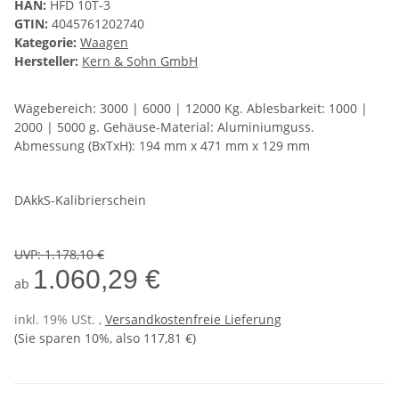
HAN:
HFD 10T-3
GTIN:
4045761202740
Kategorie:
Waagen
Hersteller:
Kern & Sohn GmbH
Wägebereich: 3000 | 6000 | 12000 Kg. Ablesbarkeit: 1000 |
2000 | 5000 g. Gehäuse-Material: Aluminiumguss.
Abmessung (BxTxH): 194 mm x 471 mm x 129 mm
DAkkS-Kalibrierschein
UVP
:
1.178,10 €
1.060,29 €
ab
inkl. 19% USt. ,
Versandkostenfreie Lieferung
(Sie sparen
10%
, also
117,81 €
)