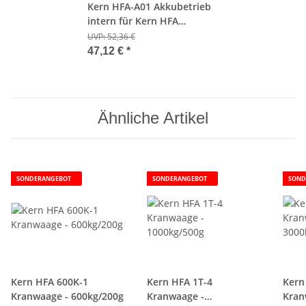
Kern HFA-A01 Akkubetrieb
intern für Kern HFA
Kranwaage
UVP:
52,36 €
47,12 €
*
Ähnliche Artikel
SONDERANGEBOT
SONDERANGEBOT
SOND
Kern HFA 600K-1
Kern HFA 1T-4
Kern
Kranwaage - 600kg/200g
Kranwaage -
Kran