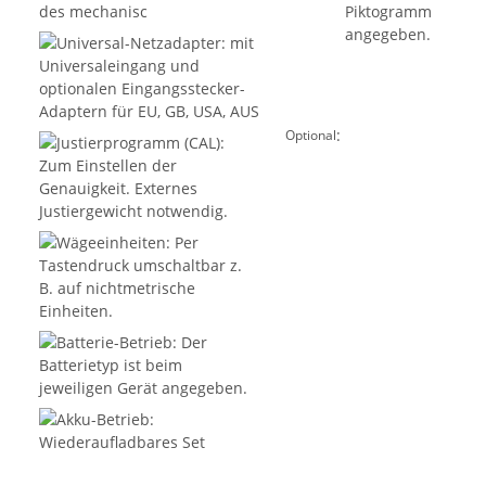
:
Optional