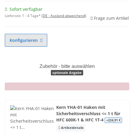
Sofort verfügbar
Lieferzeit:
1 - 4 Tage*
(DE - Ausland abweichend)
Frage zum Artikel
Konfigurieren
Zubehör - bitte auswählen
optionale Angabe
x
Kern YHA-01 Haken mit
Sicherheitsverschluss <= 1 t für
HFC 600K-1 & HFC 1T-4
+224,91 €
Artikeldetails