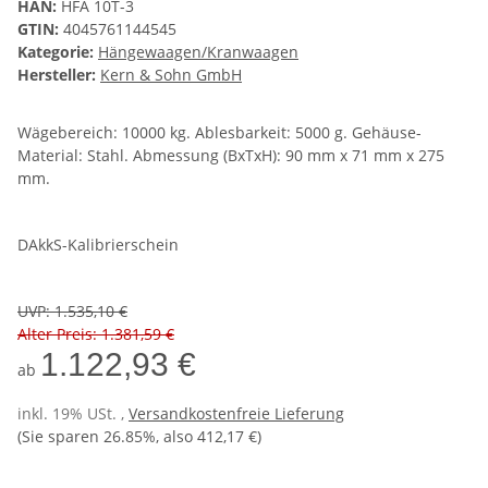
HAN:
HFA 10T-3
GTIN:
4045761144545
Kategorie:
Hängewaagen/Kranwaagen
Hersteller:
Kern & Sohn GmbH
Wägebereich: 10000 kg. Ablesbarkeit: 5000 g. Gehäuse-
Material: Stahl. Abmessung (BxTxH): 90 mm x 71 mm x 275
mm.
DAkkS-Kalibrierschein
UVP
:
1.535,10 €
Alter Preis: 1.381,59 €
1.122,93 €
ab
inkl. 19% USt. ,
Versandkostenfreie Lieferung
(Sie sparen
26.85%
, also
412,17 €
)