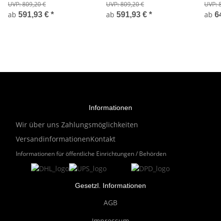
1000kg/500g
3000
UVP:
809,20 €
UVP:
809,20 €
UVP:
ab
ab
ab
591,93 €
*
591,93 €
*
6
Informationen
Wir über uns
Zahlungsmöglichkeiten
Versandinformationen
Kontakt
Informationen für öffentliche Einrichtungen / Behörden
Gesetzl. Informationen
AGB
Impressum