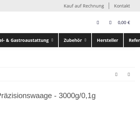
Kauf auf Rechnung
Kontakt
0,00 €
el- & Gastroaustattung
Zubehör
Hersteller
Refe
räzisionswaage - 3000g/0,1g