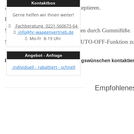
Kontaktbox
Zuwiegefunktion vereinfacht Rezeptieren.
Gerne helfen wir Ihnen weiter!
Besonders flache Bauweise.
Fachberatung 0221-560673-64
Sicheres und rutschfreies Aufstellen durch Gummifüße.
info@hr-waagenvertrieb.de
Mo-Fr 8-19 Uhr
Startbereit: Batterien inklusive. AUTO-OFF-Funktion zu
Angebot - Anfrage
Bei weiteren Fragen oder Beratungswünschen kontaktieren
individuell - rabattiert - schnell
Empfohlenes