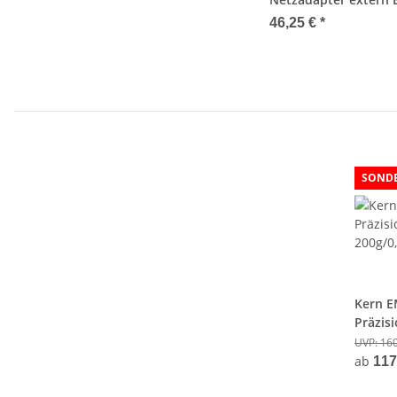
46,25 €
*
SOND
Kern E
Präzis
200g/0
UVP:
160
ab
117