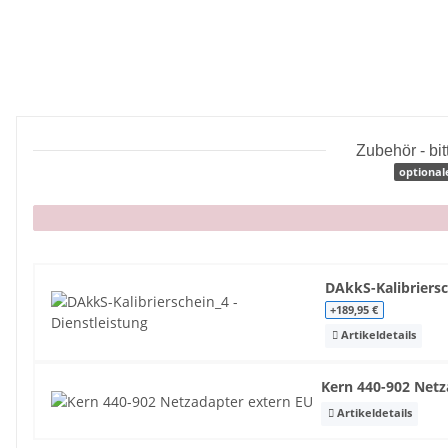
Zubehör - bi
optional
x
DAkkS-Kalibriersc
+189,95 €
Artikeldetails
Kern 440-902 Net
Artikeldetails