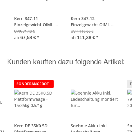
Kern 347-11
Kern 347-12
Einzelgewicht OIML M1
Einzelgewicht OIML M1
Edelstahl - 1000g
Edelstahl - 2000g
UVP:
71,40 €
UVP:
119,00 €
ab
ab
67,58 €
*
111,38 €
*
Kunden kauften dazu folgende Artikel:
SONDERANGEBOT
Kern DE 35K0.5D
Soehnle Akku inkl.
So
EU
Plattformwaage -
Ladeschaltung
79