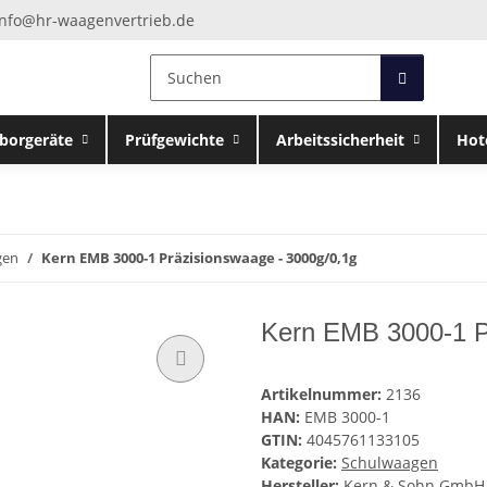
info@hr-waagenvertrieb.de
borgeräte
Prüfgewichte
Arbeitssicherheit
Hot
gen
Kern EMB 3000-1 Präzisionswaage - 3000g/0,1g
Kern EMB 3000-1 P
Artikelnummer:
2136
HAN:
EMB 3000-1
GTIN:
4045761133105
Kategorie:
Schulwaagen
Hersteller:
Kern & Sohn GmbH