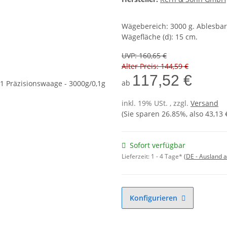
Wägebereich: 3000 g. Ablesbarkei
Wägefläche (d): 15 cm.
UVP
:
160,65 €
Alter Preis: 144,59 €
117,52 €
ab
inkl. 19% USt. , zzgl.
Versand
(Sie sparen
26.85%
, also
43,13 
Sofort verfügbar
Lieferzeit:
1 - 4 Tage*
(DE - Ausland 
Konfigurieren