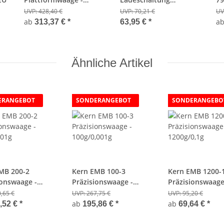
15/35kg;0,5/1g
montiert für netzlosen
20
UVP:
428,40 €
UVP:
70,21 €
UV
Betrieb | Option muss
Ei
ab
a
313,37 €
*
63,95 €
*
bei Bedarf gleich
mitbestellt werden.
Eine Nachrüstung ist
Ähnliche Artikel
nicht möglich.
ERANGEBOT
SONDERANGEBOT
SONDERANGEBO
MB 200-2
Kern EMB 100-3
Kern EMB 1200-
ionswaage -
Präzisionswaage -
Präzisionswaage
,01g
100g/0,001g
1200g/0,1g
,65 €
UVP:
267,75 €
UVP:
95,20 €
ab
ab
,52 €
*
195,86 €
*
69,64 €
*