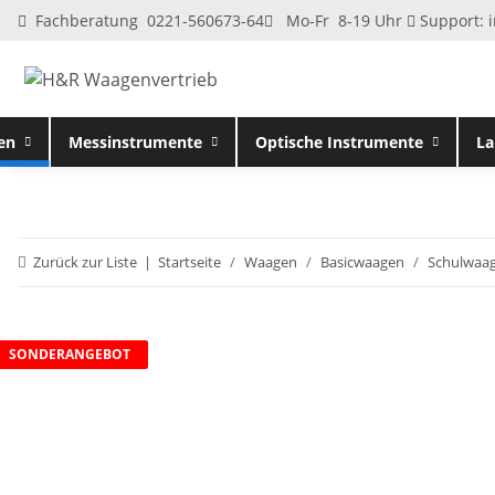
Fachberatung 0221-560673-64
Mo-Fr 8-19 Uhr
Support:
en
Messinstrumente
Optische Instrumente
La
Zurück zur Liste
Startseite
Waagen
Basicwaagen
Schulwaa
SONDERANGEBOT