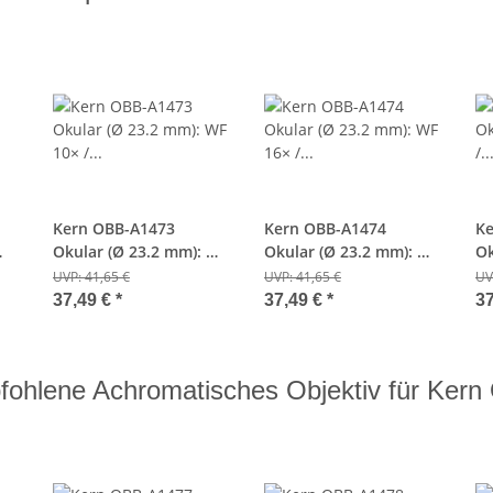
Kern OBB-A1473
Kern OBB-A1474
Ke
Okular (Ø 23.2 mm): WF
Okular (Ø 23.2 mm): WF
Ok
m
10× / Ø 18.0 mm
16× / Ø 13.0 mm
/ 
UVP:
41,65 €
UVP:
41,65 €
UV
37,49 €
*
37,49 €
*
3
ohlene Achromatisches Objektiv für Ker