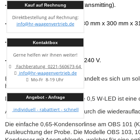
- Beleuchtung:
0,5 W LED (transmitting).
Kauf auf Rechnung
Direktbestellung auf Rechnung:
- Abmessungen (B×T×H):
130 mm x 300 mm x 3
info@hr-waagenvertrieb.de
- Objektiv:
4x / 10x / 40x.
Kontaktbox
Gerne helfen wir Ihnen weiter!
- Eingangsspannung:
100 - 240 V.
Fachberatung 0221-560673-64
info@hr-waagenvertrieb.de
Bei der KERN OBS-1-Serie handelt es sich um soli
Mo-Fr 8-19 Uhr
handhaben sind.
Angebot - Anfrage
Durch die stufenlos dimmbare 0,5 W-LED ist eine
individuell - rabattiert - schnell
Auch ein mobiler Einsatz ist durch die wiederaufl
Die einfache 0,65-Kondensorlinse am OBS 101 (K
Ausleuchtung der Probe. Die Modelle OBS 103, 10
Kondensor mit Aperturblende, welcher für eine opt