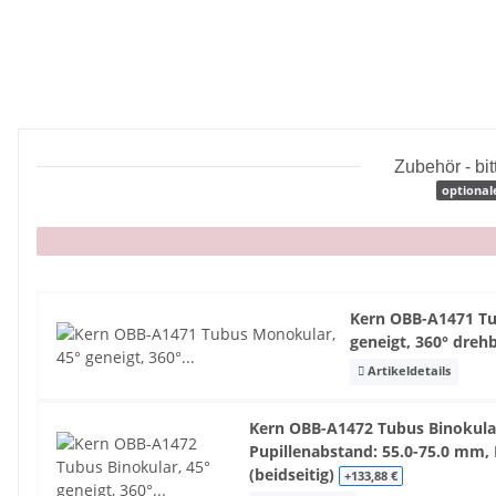
Zubehör - bi
optional
x
Kern OBB-A1471 Tu
geneigt, 360° dreh
Artikeldetails
Kern OBB-A1472 Tubus Binokular,
Pupillenabstand: 55.0-75.0 mm, 
(beidseitig)
+133,88 €