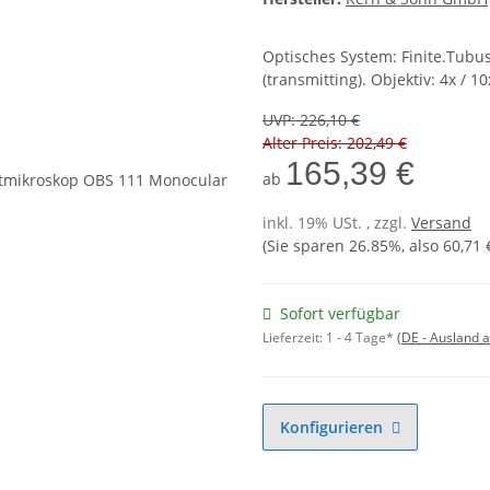
Optisches System: Finite.Tubu
(transmitting). Objektiv: 4x / 10
UVP
:
226,10 €
Alter Preis: 202,49 €
165,39 €
ab
inkl. 19% USt. , zzgl.
Versand
(Sie sparen
26.85%
, also
60,71 
Sofort verfügbar
Lieferzeit:
1 - 4 Tage*
(DE - Ausland 
Konfigurieren