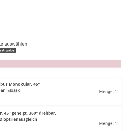
tte auswählen
e Angabe
bus Monokular, 45°
bar
Menge: 1
+53,55 €
 45° geneigt, 360° drehbar,
Dioptrienausgleich
Menge: 1