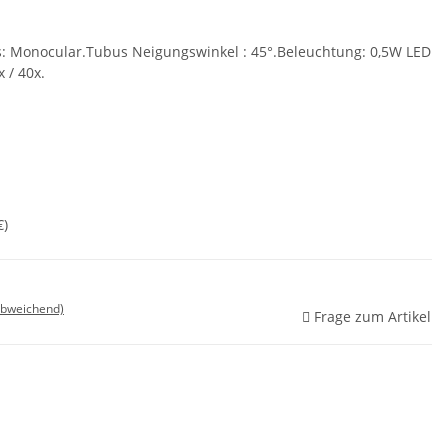
s: Monocular.Tubus Neigungswinkel : 45°.Beleuchtung: 0,5W LED
x / 40x.
€
)
abweichend)
Frage zum Artikel