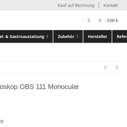
Kauf auf Rechnung
Kontakt
0,00 €
el- & Gastroaustattung
Zubehör
Hersteller
Refe
kroskop OBS 111 Monocular
pe