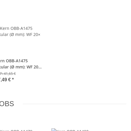
rn OBB-A1475
ular (Ø mm): WF 20×
Ø 11.0 mm
P:
41,65 €
7,49 €
*
n OBS