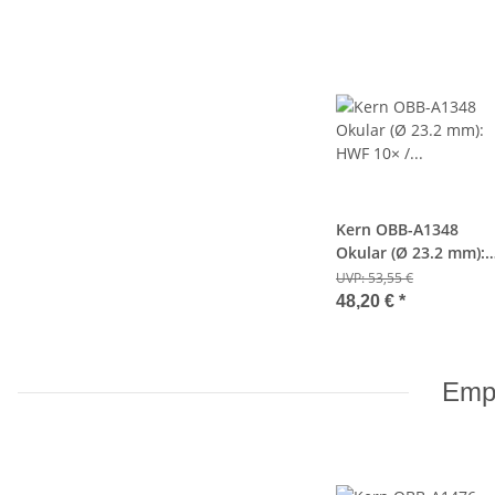
Kern OBB-A1348
Okular (Ø 23.2 mm):
HWF 10× / Ø 18.0 m
UVP:
53,55 €
(mit Pointer-Nadel)
48,20 €
*
Empf