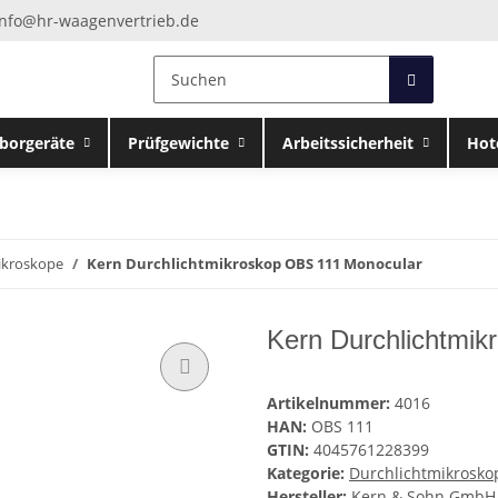
info@hr-waagenvertrieb.de
borgeräte
Prüfgewichte
Arbeitssicherheit
Hot
ikroskope
Kern Durchlichtmikroskop OBS 111 Monocular
Kern Durchlichtmi
Artikelnummer:
4016
HAN:
OBS 111
GTIN:
4045761228399
Kategorie:
Durchlichtmikrosko
Hersteller:
Kern & Sohn GmbH