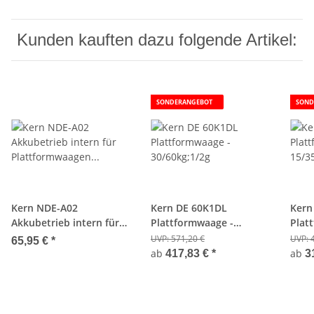
Kunden kauften dazu folgende Artikel:
SONDERANGEBOT
SOND
Kern NDE-A02
Kern DE 60K1DL
Kern
Akkubetrieb intern für
Plattformwaage -
Plat
Plattformwaagen Kern
30/60kg;1/2g
15/3
UVP:
571,20 €
UVP:
65,95 €
*
DE
ab
ab
417,83 €
*
3