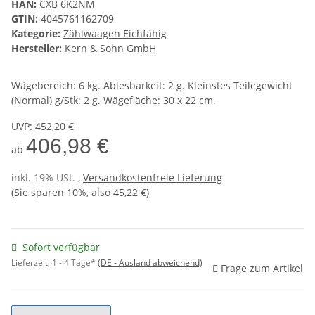
HAN:
CXB 6K2NM
GTIN:
4045761162709
Kategorie:
Zählwaagen Eichfähig
Hersteller:
Kern & Sohn GmbH
Wägebereich: 6 kg. Ablesbarkeit: 2 g. Kleinstes Teilegewicht
(Normal) g/Stk: 2 g. Wägefläche: 30 x 22 cm.
UVP
:
452,20 €
406,98 €
ab
inkl. 19% USt. ,
Versandkostenfreie Lieferung
(Sie sparen
10%
, also
45,22 €
)
Sofort verfügbar
Lieferzeit:
1 - 4 Tage*
(DE - Ausland abweichend)
Frage zum Artikel