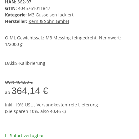
HAN:
362-97
GTIN:
4045761011847
Kategorie:
M3 Gusseisen lackiert
Hersteller:
Kern & Sohn GmbH
OIML Gewichtssatz M3 Messing feingedreht. Nennwert:
1/2000 g
DAkkS-Kalibrierung
UVP
:
404,60 €
364,14 €
ab
inkl. 19% USt. ,
Versandkostenfreie Lieferung
(Sie sparen
10%
, also
40,46 €
)
Sofort verfügbar