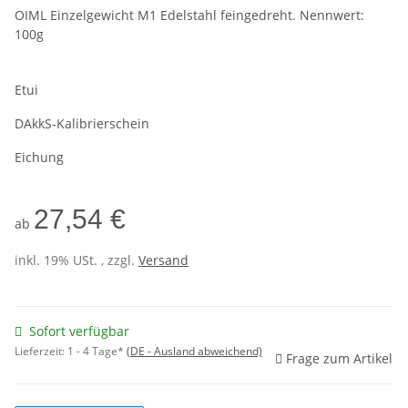
OIML Einzelgewicht M1 Edelstahl feingedreht. Nennwert:
100g
Etui
DAkkS-Kalibrierschein
Eichung
27,54 €
ab
inkl. 19% USt. , zzgl.
Versand
Sofort verfügbar
Lieferzeit:
1 - 4 Tage*
(DE - Ausland abweichend)
Frage zum Artikel