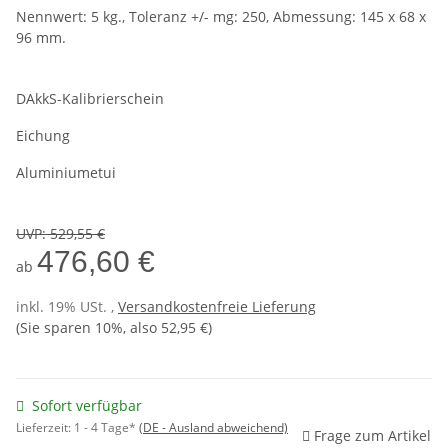
Nennwert: 5 kg., Toleranz +/- mg: 250, Abmessung: 145 x 68 x
96 mm.
DAkkS-Kalibrierschein
Eichung
Aluminiumetui
UVP
:
529,55 €
476,60 €
ab
inkl. 19% USt. ,
Versandkostenfreie Lieferung
(Sie sparen
10%
, also
52,95 €
)
Sofort verfügbar
Lieferzeit:
1 - 4 Tage*
(DE - Ausland abweichend)
Frage zum Artikel