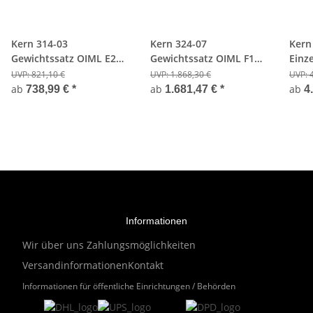
Kern 314-03
Kern 324-07
Kern
Gewichtssatz OIML E2
Gewichtssatz OIML F1
Einz
Edelstahl - 1/100g -
Edelstahl - 1/2000g -
Edel
UVP:
821,10 €
UVP:
1.868,30 €
UVP:
Holzkoffer
Holzkoffer
ab
ab
ab
738,99 €
*
1.681,47 €
*
4
Informationen
Wir über uns
Zahlungsmöglichkeiten
Versandinformationen
Kontakt
Informationen für öffentliche Einrichtungen / Behörden