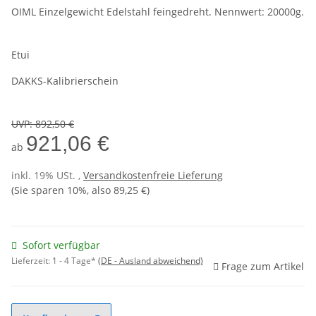
OIML Einzelgewicht Edelstahl feingedreht. Nennwert: 20000g.
Etui
DAKKS-Kalibrierschein
UVP
:
892,50 €
921,06 €
ab
inkl. 19% USt. ,
Versandkostenfreie Lieferung
(Sie sparen
10%
, also
89,25 €
)
Sofort verfügbar
Lieferzeit:
1 - 4 Tage*
(DE - Ausland abweichend)
Frage zum Artikel