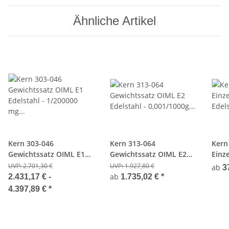
Ähnliche Artikel
Kern 303-046
Kern 313-064
Kern
Gewichtssatz OIML E1
Gewichtssatz OIML E2
Einz
Edelstahl - 1/200000 mg
Edelstahl - 0,001/1000g -
Edels
UVP:
2.701,30 €
UVP:
1.927,80 €
ab
3
- Aluminium-Koffer
Kunststoffkoffer
ab
2.431,17 € -
1.735,02 €
*
4.397,89 €
*