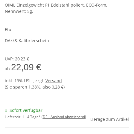
OIML Einzelgewicht F1 Edelstahl poliert. ECO-Form,
Nennwert: 5g.
Etui
DAkkS-Kalibrierschein
UVP
:
20,23 €
22,09 €
ab
inkl. 19% USt. , zzgl.
Versand
(Sie sparen
1.38%
, also
0,28 €
)
Sofort verfügbar
Lieferzeit:
1 - 4 Tage*
(DE - Ausland abweichend)
Frage zum Artikel