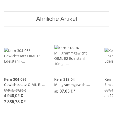
Ähnliche Artikel
Kern 304-086
Kern 318-04
Kern
Gewichtssatz OIML E1
Milligrammgewicht
Einz
Edelstahl -
OIML E2 Edelstahl -
Edels
UVP:
5.497,80 €
UVP:
ab
37,63 €
*
1000/5000000 mg -
10mg - Eichfähig
ab
4.948,02 € -
1
Aluminium-Koffer
7.885,78 €
*