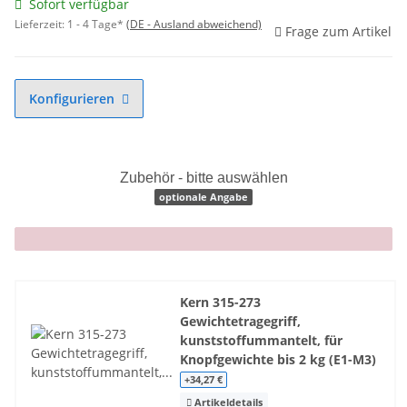
Sofort verfügbar
Lieferzeit:
1 - 4 Tage*
(DE - Ausland abweichend)
Frage zum Artikel
Konfigurieren
Zubehör - bitte auswählen
optionale Angabe
x
Kern 315-273
Gewichtetragegriff,
kunststoffummantelt, für
Knopfgewichte bis 2 kg (E1-M3)
+34,27 €
Artikeldetails