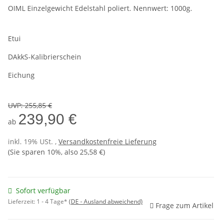
OIML Einzelgewicht Edelstahl poliert. Nennwert: 1000g.
Etui
DAkkS-Kalibrierschein
Eichung
UVP
:
255,85 €
239,90 €
ab
inkl. 19% USt. ,
Versandkostenfreie Lieferung
(Sie sparen
10%
, also
25,58 €
)
Sofort verfügbar
Lieferzeit:
1 - 4 Tage*
(DE - Ausland abweichend)
Frage zum Artikel