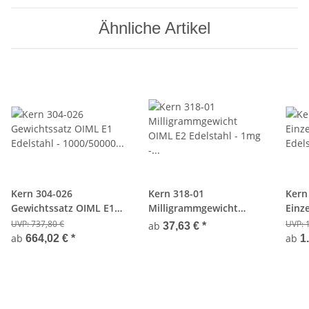
Ähnliche Artikel
Kern 304-026
Kern 318-01
Kern
Gewichtssatz OIML E1
Milligrammgewicht
Einz
Edelstahl - 1000/50000
OIML E2 Edelstahl - 1mg
Edel
UVP:
737,80 €
UVP:
ab
37,63 €
*
mg - Aluminium-Koffer
- Eichfähig
ab
ab
664,02 €
*
1