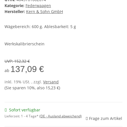
Kategorie:
Federwaagen
Hersteller:
Kern & Sohn GmbH
Wägebereich: 600 g. Ablesbarkeit: 5 g
Werkskalibrierschein
UVP
:
152,32 €
137,09 €
ab
inkl. 19% USt. , zzgl.
Versand
(Sie sparen
10%
, also
15,23 €
)
Sofort verfügbar
Lieferzeit:
1 - 4 Tage*
(DE - Ausland abweichend)
Frage zum Artikel