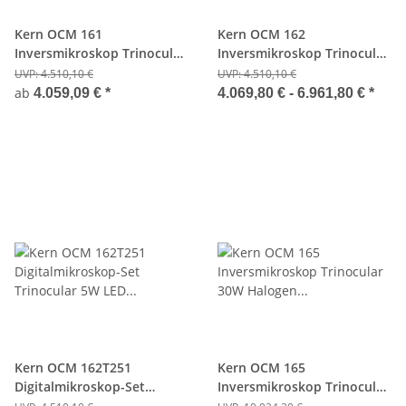
Kern OCM 161
Kern OCM 162
Inversmikroskop Trinocular
Inversmikroskop Trinocular
6 V, 30W Halogen
5W LED (Durchlicht)
UVP:
4.510,10 €
UVP:
4.510,10 €
(Durchlicht)
ab
4.059,09 €
*
4.069,80 € -
6.961,80 €
*
Kern OCM 162T251
Kern OCM 165
Digitalmikroskop-Set
Inversmikroskop Trinocular
Trinocular 5W LED
30W Halogen (Durchlicht),