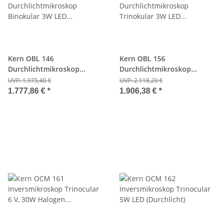
Kern OBL 146
Kern OBL 156
Durchlichtmikroskop
Durchlichtmikroskop
Binokular 3W LED
Trinokular 3W LED
UVP:
1.975,40 €
UVP:
2.118,20 €
(Durchlicht)
(Durchlicht)
1.777,86 €
*
1.906,38 €
*