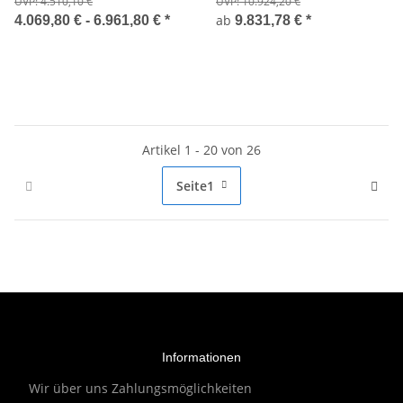
UVP:
4.510,10 €
UVP:
10.924,20 €
(Durchlicht)
100W HBO (Auflicht)
ab
4.069,80 € -
6.961,80 €
*
9.831,78 €
*
Artikel 1 - 20 von 26
Seite
1
Informationen
Wir über uns
Zahlungsmöglichkeiten