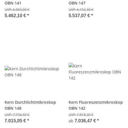
OBN 141
OBN 147
UVP:
6.069,00 €
UVP:
6.152,30 €
5.462,10 €
*
5.537,07 €
*
Kern Durchlichtmikroskop
Kern Fluoreszenzmikroskop
OBN 148
OBN 142
UVP:
7.794,50 €
UVP:
7.818,30 €
ab
7.015,05 €
*
7.036,47 €
*