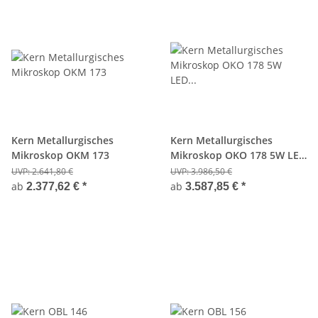
Kern Metallurgisches
Kern Metallurgisches
Mikroskop OKM 173
Mikroskop OKO 178 5W LED
(Durchlicht), 5W LED
UVP:
2.641,80 €
UVP:
3.986,50 €
(Auflicht)
ab
ab
2.377,62 €
*
3.587,85 €
*