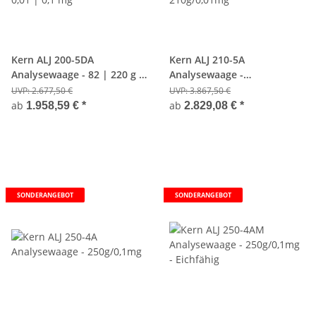
Kern ALJ 200-5DA
Kern ALJ 210-5A
Analysewaage - 82 | 220 g /
Analysewaage -
0,01 | 0,1 mg
210g/0,01mg
UVP:
2.677,50 €
UVP:
3.867,50 €
ab
ab
1.958,59 €
*
2.829,08 €
*
SONDERANGEBOT
SONDERANGEBOT