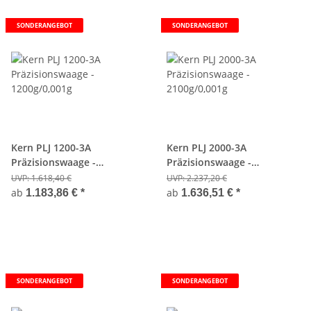
SONDERANGEBOT
SONDERANGEBOT
Kern PLJ 1200-3A
Kern PLJ 2000-3A
Präzisionswaage -
Präzisionswaage -
1200g/0,001g
2100g/0,001g
UVP:
1.618,40 €
UVP:
2.237,20 €
ab
ab
1.183,86 €
*
1.636,51 €
*
SONDERANGEBOT
SONDERANGEBOT