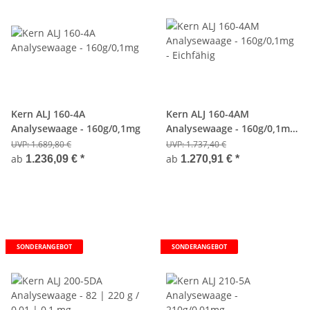
Kern ALJ 160-4A
Kern ALJ 160-4AM
Analysewaage - 160g/0,1mg
Analysewaage - 160g/0,1mg
- Eichfähig
UVP:
1.689,80 €
UVP:
1.737,40 €
ab
ab
1.236,09 €
*
1.270,91 €
*
SONDERANGEBOT
SONDERANGEBOT