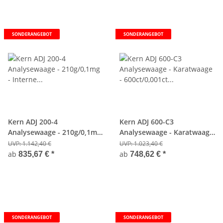
SONDERANGEBOT
SONDERANGEBOT
Kern ADJ 200-4
Kern ADJ 600-C3
Analysewaage - 210g/0,1mg
Analysewaage - Karatwaage
- Interne Justierautomatik
- 600ct/0,001ct - Interne
UVP:
1.142,40 €
UVP:
1.023,40 €
Justierautomatik
ab
ab
835,67 €
*
748,62 €
*
SONDERANGEBOT
SONDERANGEBOT