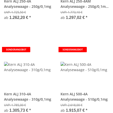
Kern ALJ 250-4A
Kern ALJ 250-4AM
Analysewaage - 250g/0,1mg
Analysewaage - 250g/0,1mg
- Eichfähig
UVP:
1.725,50 €
UVP:
1.773,10 €
ab
ab
1.262,20 €
*
1.297,02 €
*
SONDERANGEBOT
SONDERANGEBOT
Kern ALJ 310-4A
Kern ALJ 500-4A
Analysewaage - 310g/0,1mg
Analysewaage - 510g/0,1mg
UVP:
1.785,00 €
UVP:
2.618,00 €
ab
ab
1.305,73 €
*
1.915,07 €
*