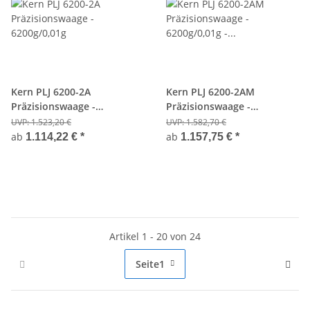
Kern PLJ 6200-2A
Kern PLJ 6200-2AM
Präzisionswaage -
Präzisionswaage -
6200g/0,01g
6200g/0,01g - Eichfähig
UVP:
1.523,20 €
UVP:
1.582,70 €
ab
ab
1.114,22 €
*
1.157,75 €
*
Artikel 1 - 20 von 24
Seite
1