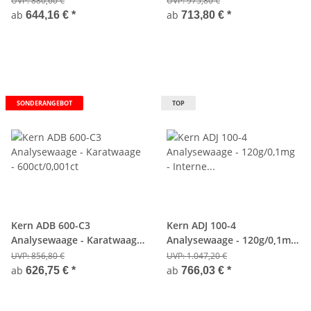
UVP:
880,60 €
UVP:
975,80 €
ab
ab
644,16 €
*
713,80 €
*
SONDERANGEBOT
TOP
Kern ADB 600-C3
Kern ADJ 100-4
Analysewaage - Karatwaage
Analysewaage - 120g/0,1mg
- 600ct/0,001ct
- Interne Justierautomatik
UVP:
856,80 €
UVP:
1.047,20 €
ab
ab
626,75 €
*
766,03 €
*