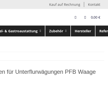
Kauf auf Rechnung
Kontakt
0,00 €
el- & Gastroaustattung
Zubehör
Hersteller
Refe
n für Unterflurwägungen PFB Waage