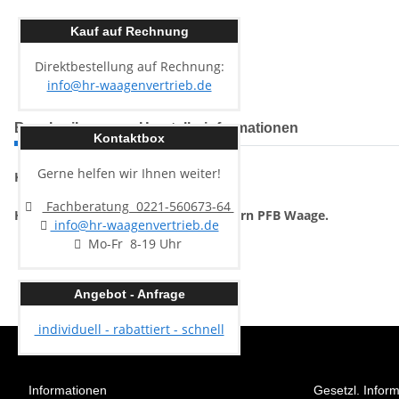
Kauf auf Rechnung
Direktbestellung auf Rechnung:
info@hr-waagenvertrieb.de
Beschreibung
Herstellerinformationen
Kontaktbox
Gerne helfen wir Ihnen weiter!
Kern PFB-A01
Fachberatung 0221-560673-64
Haken für Unterflurwägungen für Kern PFB Waage.
info@hr-waagenvertrieb.de
Mo-Fr 8-19 Uhr
Angebot - Anfrage
individuell - rabattiert - schnell
Informationen
Gesetzl. Infor