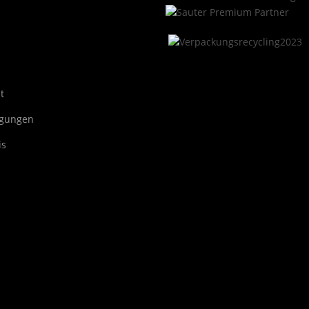
t
ngungen
is