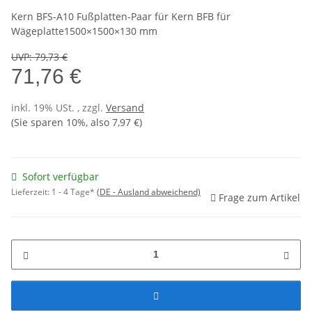
Kern BFS-A10 Fußplatten-Paar für Kern BFB für
Wägeplatte1500×1500×130 mm
UVP
:
79,73 €
71,76 €
inkl. 19% USt. , zzgl.
Versand
(Sie sparen
10%
, also
7,97 €
)
Sofort verfügbar
Lieferzeit:
1 - 4 Tage*
(DE - Ausland abweichend)
Frage zum Artikel